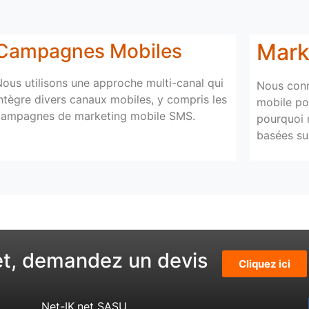
Mark
Campagnes Mobiles
ous utilisons une approche multi-canal qui
Nous conn
ntègre divers canaux mobiles, y compris les
mobile pou
campagnes de marketing mobile SMS.
pourquoi 
basées sur
et, demandez un devis
Cliquez ici
Net-IK.net SASU