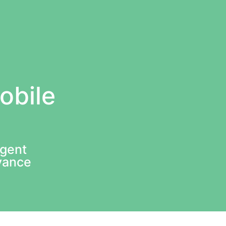
obile
gent
vance