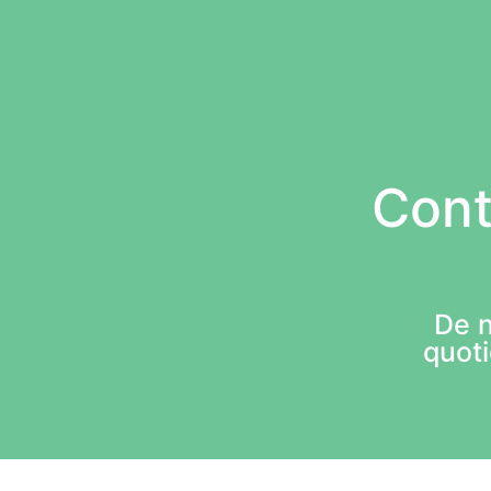
Cont
De 
quot