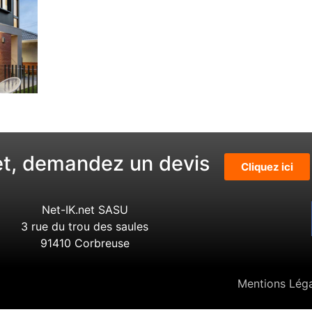
et, demandez un devis
Cliquez ici
Net-IK.net SASU
3 rue du trou des saules
91410 Corbreuse
Mentions Lég