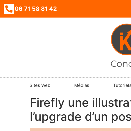
06 71 58 81 42
Sites Web
Médias
Tutoriel
Firefly une illust
l’upgrade d’un po