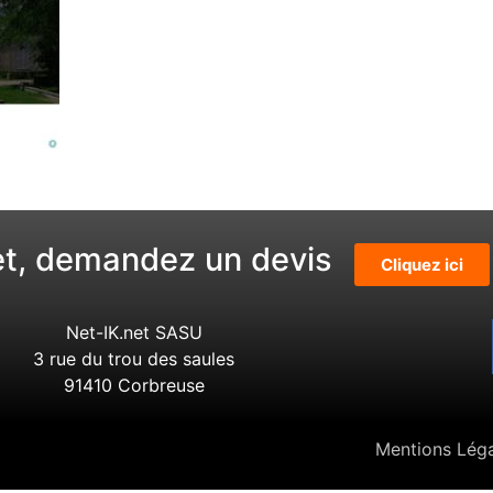
et, demandez un devis
Cliquez ici
Net-IK.net SASU
3 rue du trou des saules
91410 Corbreuse
Mentions Lég