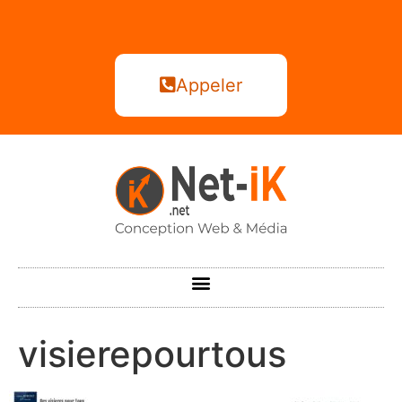
Appeler
visierepourtous